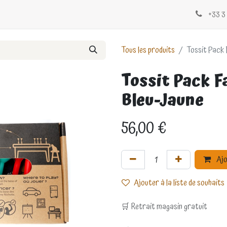
Évènements
Blogs
Contactez-nous
+33 3 
Tous les produits
Tossit Pack 
Tossit Pack F
Bleu-Jaune
56,00
€
Ajo
Ajouter à la liste de souhaits
🛒 Retrait magasin gratuit