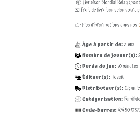
📦 Livraison Mondial Relay (point
💶 Frais de livraison selon votre 
👉 Plus d’informations dans nos
Âge à partir de:
3
ans
Nombre de joueur(s):
Durée du jeu:
10
minutes
Éditeur(s):
Tossit
Distributeur(s):
Gigami
Catégorisation:
Familial
Code-barres:
474501037