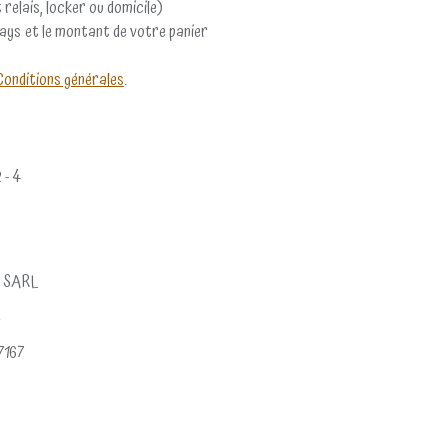
 relais, locker ou domicile)
pays et le montant de votre panier
Conditions générales
.
2 - 4
c SARL
e
7167