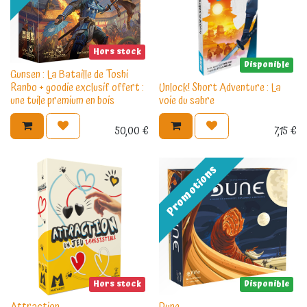
Hors stock
Disponible
Gunsen : La Bataille de Toshi
Ranbo + goodie exclusif offert :
Unlock! Short Adventure : La
une tuile premium en bois
voie du sabre
50,00
€
7,15
€
Promotions
Hors stock
Disponible