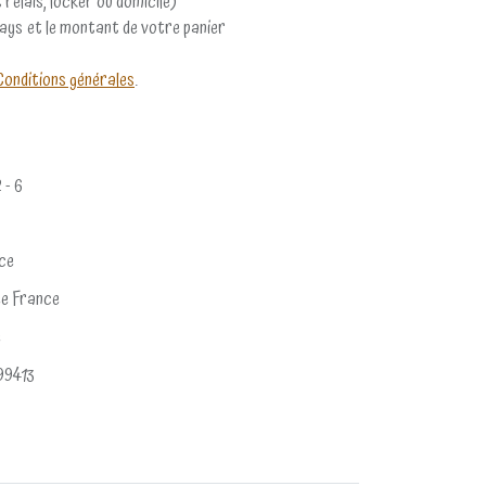
 relais, locker ou domicile)
pays et le montant de votre panier
Conditions générales
.
2 - 6
ce
e France
e
99413