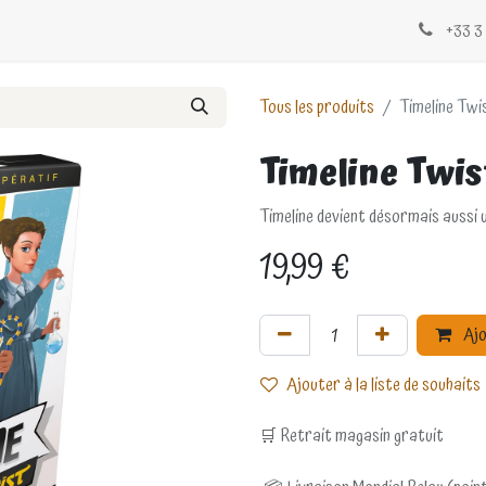
Évènements
Blogs
Contactez-nous
+33 3 
Tous les produits
Timeline Twi
Timeline Twis
Timeline devient désormais aussi u
19,99
€
Ajo
Ajouter à la liste de souhaits
🛒 Retrait magasin gratuit