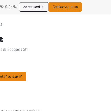
92 14 63 93
Se connecter
Contactez-nous
st
t
n défi coopératif !
uter au panier