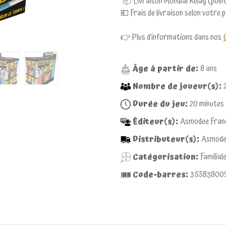
📦 Livraison Mondial Relay (point
💶 Frais de livraison selon votre 
👉 Plus d’informations dans nos
Âge à partir de:
8
ans
Nombre de joueur(s):
Durée du jeu:
20
minutes
Éditeur(s):
Asmodee Fran
Distributeur(s):
Asmode
Catégorisation:
Familial
Code-barres:
35583800