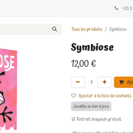
Évènements
Blogs
Contactez-nous
+33 3 
Tous les produits
Symbiose
Symbiose
12,00
€
Ajo
Ajouter à la liste de souhaits
Jouable au bar à jeux
🛒 Retrait magasin gratuit