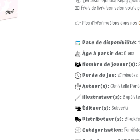
📦 Livraison Mondial Relay (point
💶 Frais de livraison selon votre 
👉 Plus d’informations dans nos
Date de disponibilité:
1
Âge à partir de:
8
ans
Nombre de joueur(s):
Durée du jeu:
15
minutes
Auteur(s):
Christelle Part
Illustrateur(s):
Baptiste
Éditeur(s):
Subverti
Distributeur(s):
Blackr
Catégorisation:
Familial