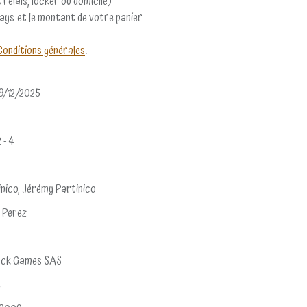
 relais, locker ou domicile)
pays et le montant de votre panier
Conditions générales
.
9/12/2025
2 - 4
inico, Jérémy Partinico
 Perez
ock Games SAS
e