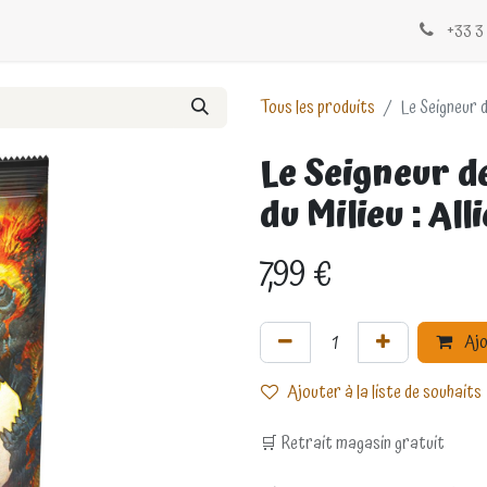
Évènements
Blogs
Contactez-nous
+33 3 
Tous les produits
Le Seigneur d
Le Seigneur d
du Milieu : Al
7,99
€
Ajo
Ajouter à la liste de souhaits
🛒 Retrait magasin gratuit