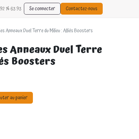
92 14 63 93
Se connecter
Contactez-nous
es Anneaux Duel Terre du Milieu : Alliés Boosters
es Anneaux Duel Terre
liés Boosters
uter au panier