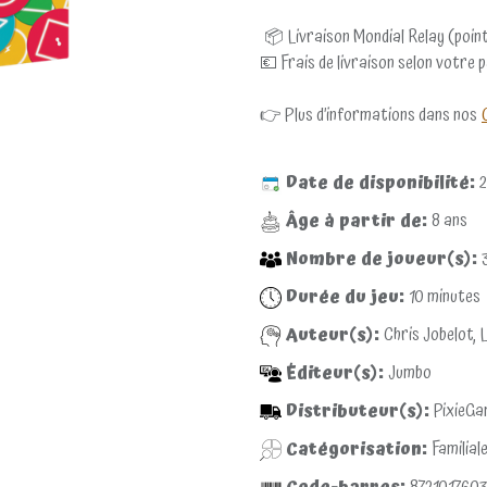
📦 Livraison Mondial Relay (point
💶 Frais de livraison selon votre 
👉 Plus d’informations dans nos
Date de disponibilité:
2
Âge à partir de:
8
ans
Nombre de joueur(s):
Durée du jeu:
10
minutes
Auteur(s):
Chris Jobelot, 
Éditeur(s):
Jumbo
Distributeur(s):
PixieG
Catégorisation:
Familial