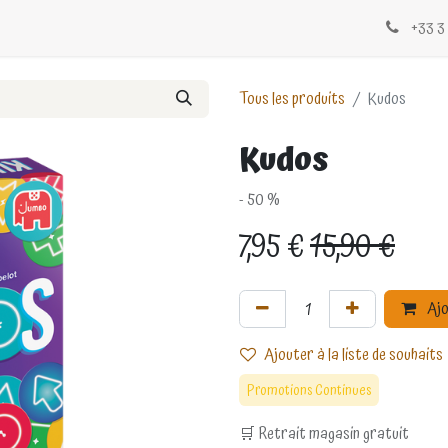
Évènements
Blogs
Contactez-nous
+33 3 
Tous les produits
Kudos
Kudos
- 50 %
7,95
€
15,90
€
Ajo
Ajouter à la liste de souhaits
Promotions Continues
🛒 Retrait magasin gratuit