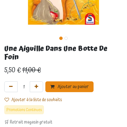
Une Aiguille Dans Une Botte De
Foin
5,50
€
11,00
€
Ajouter au panier
Ajouter à la liste de souhaits
Promotions Continues
🛒 Retrait magasin gratuit