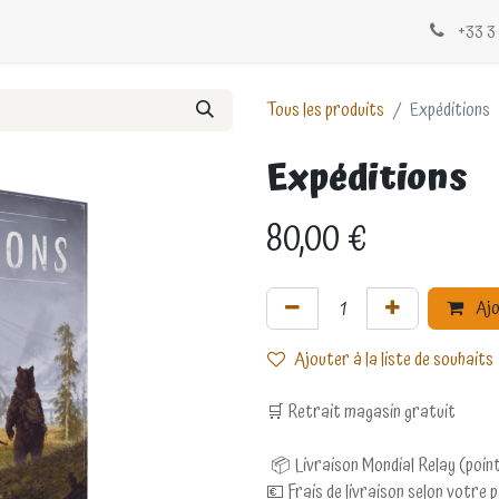
Évènements
Blogs
Contactez-nous
+33 3 
Tous les produits
Expéditions
Expéditions
80,00
€
Ajo
Ajouter à la liste de souhaits
🛒 Retrait magasin gratuit
📦 Livraison Mondial Relay (point
💶 Frais de livraison selon votre 