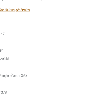
Conditions générales
.
 - 5
er
zalski
 Meeple France SAS
1378