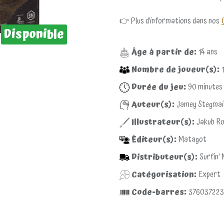
👉 Plus d’informations dans nos
Disponible
Âge à partir de:
14
ans
Nombre de joueur(s):
1
Durée du jeu:
90
minutes
Auteur(s):
Jamey Stegmai
Illustrateur(s):
Jakub Ro
Éditeur(s):
Matagot
Distributeur(s):
Surfin'
Catégorisation:
Expert
Code-barres:
376037223