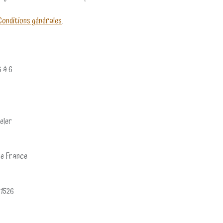
Conditions générales
.
3 à 6
eler
e France
1526