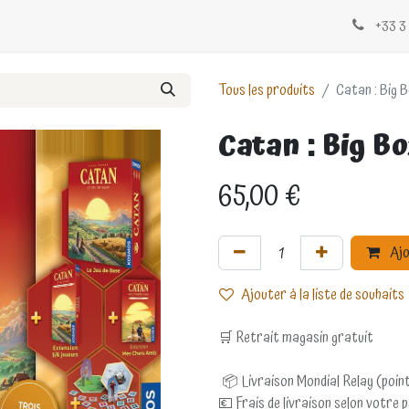
Évènements
Blogs
Contactez-nous
+33 3 
Tous les produits
Catan : Big 
Catan : Big B
65,00
€
Ajo
Ajouter à la liste de souhaits
🛒 Retrait magasin gratuit
📦 Livraison Mondial Relay (point
💶 Frais de livraison selon votre 