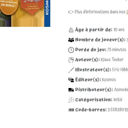
👉 Plus d’informations dans nos
Âge à partir de:
10
ans
Nombre de joueur(s):
Durée du jeu:
75
minutes
Auteur(s):
Klaus Teuber
Illustrateur(s):
Eric Hibb
Éditeur(s):
Kosmos
Distributeur(s):
Asmode
Catégorisation:
Initié
Code-barres:
355838013