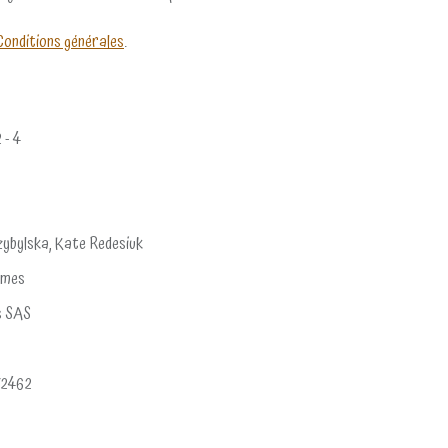
Conditions générales
.
2 - 4
ybylska, Kate Redesiuk
ames
s SAS
52462