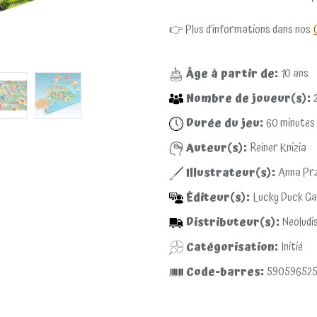
👉 Plus d’informations dans nos
Âge à partir de:
10
ans
Nombre de joueur(s):
Durée du jeu:
60
minutes
Auteur(s):
Reiner Knizia
Illustrateur(s):
Anna Prz
Éditeur(s):
Lucky Duck G
Distributeur(s):
Neoludi
Catégorisation:
Initié
Code-barres:
59059652