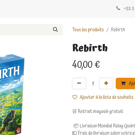
Évènements
Blogs
Contactez-nous
+33 3 
Tous les produits
Rebirth
Rebirth
40,00
€
Ajo
Ajouter à la liste de souhaits
🛒 Retrait magasin gratuit
📦 Livraison Mondial Relay (point
💶 Frais de livraison selon votre 