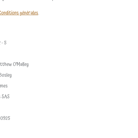
Conditions générales
.
2 - 5
tthew O’Malley
Bosley
ames
s SAS
50925