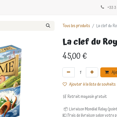
Évènements
Blogs
Contactez-nous
+33 3 
Tous les produits
La clef du R
La clef du R
45,00
€
Ajo
Ajouter à la liste de souhaits
🛒 Retrait magasin gratuit
📦 Livraison Mondial Relay (point
💶 Frais de livraison selon votre 