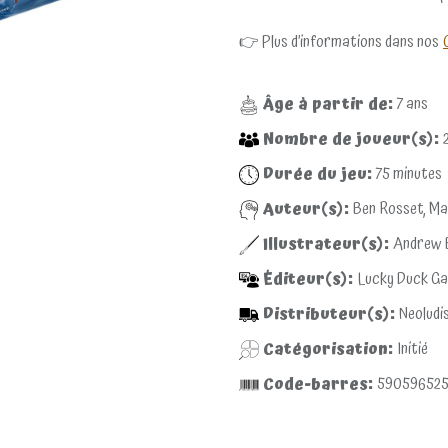
👉 Plus d’informations dans nos
Âge à partir de:
7
ans
Nombre de joueur(s):
Durée du jeu:
75
minutes
Auteur(s):
Ben Rosset, Ma
Illustrateur(s):
Andrew 
Éditeur(s):
Lucky Duck G
Distributeur(s):
Neoludi
Catégorisation:
Initié
Code-barres:
59059652