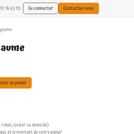
92 14 63 93
Se connecter
Contactez-nous
oyaume
oyaume
uter au panier
 relais, locker ou domicile)
pays et le montant de votre panier