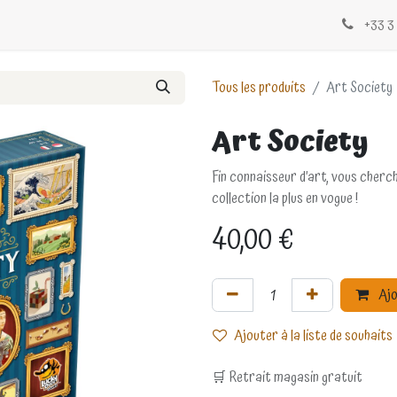
Évènements
Blogs
Contactez-nous
+33 3 
Tous les produits
Art Society
Art Society
Fin connaisseur d’art, vous cherc
collection la plus en vogue !
40,00
€
Ajo
Ajouter à la liste de souhaits
🛒 Retrait magasin gratuit