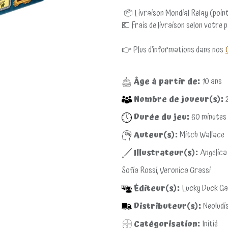
📦 Livraison Mondial Relay (point
💶 Frais de livraison selon votre 
👉 Plus d’informations dans nos
Âge à partir de:
10
ans
Nombre de joueur(s):
Durée du jeu:
60
minutes
Auteur(s):
Mitch Wallace
Illustrateur(s):
Angelica
Sofia Rossi, Veronica Grassi
Éditeur(s):
Lucky Duck G
Distributeur(s):
Neoludi
Catégorisation:
Initié