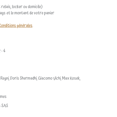
 relais, locker ou domicile)
pays et le montant de votre panier
Conditions générales
.
2 - 4
 Regni, Doris Shermadhi, Giacomo Vichi, Max Kosek,
ames
s SAS