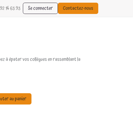
92 14 63 93
Se connecter
Contactez-nous
hez à épater vos collègues en rassemblant la
uter au panier