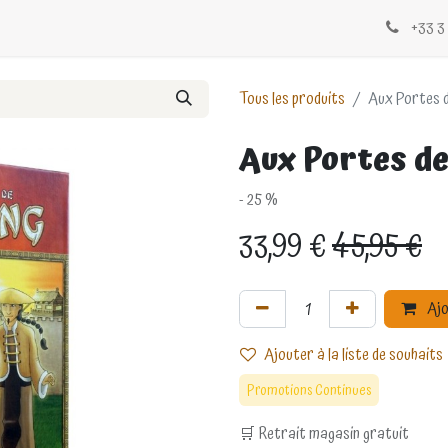
Évènements
Blogs
Contactez-nous
+33 3 
Tous les produits
Aux Portes 
Aux Portes d
- 25 %
33,99
€
45,95
€
Ajo
Ajouter à la liste de souhaits
Promotions Continues
🛒 Retrait magasin gratuit