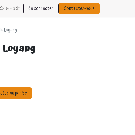
92 14 63 93
Se connecter
Contactez-nous
de Loyang
e Loyang
uter au panier