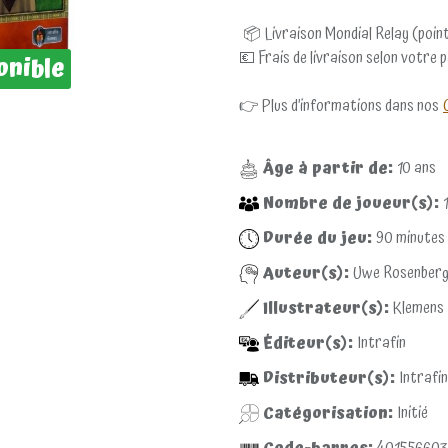
📦 Livraison Mondial Relay (point
💶 Frais de livraison selon votre 
onible
👉 Plus d’informations dans nos
Âge à partir de:
10
ans
Nombre de joueur(s):
1
Durée du jeu:
90
minutes
Auteur(s):
Uwe Rosenber
Illustrateur(s):
Klemens
Éditeur(s):
Intrafin
Distributeur(s):
Intrafin
Catégorisation:
Initié