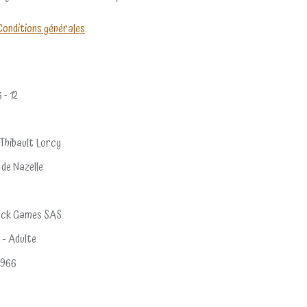
Conditions générales
.
3 - 12
 Thibault Lorcy
 de Nazelle
ock Games SAS
e - Adulte
6966