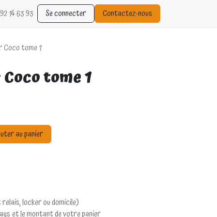
92 14 63 93
Se connecter
Contactez-nous
r Coco tome 1
 Coco tome 1
uter au panier
 relais, locker ou domicile)
pays et le montant de votre panier