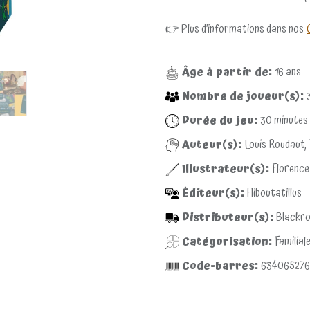
👉 Plus d’informations dans nos
Âge à partir de:
16
ans
Nombre de joueur(s):
Durée du jeu:
30
minutes
Auteur(s):
Louis Roudaut,
Illustrateur(s):
Florence
Éditeur(s):
Hiboutatillus
Distributeur(s):
Blackr
Catégorisation:
Familial
Code-barres:
63406527