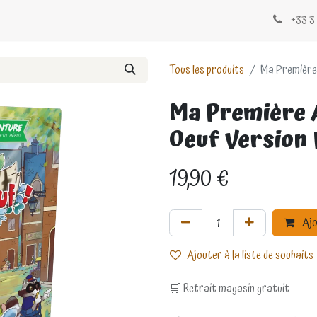
Évènements
Blogs
Contactez-nous
+33 3 
Tous les produits
Ma Première 
Ma Première A
Oeuf Version
19,90
€
Ajo
Ajouter à la liste de souhaits
🛒 Retrait magasin gratuit