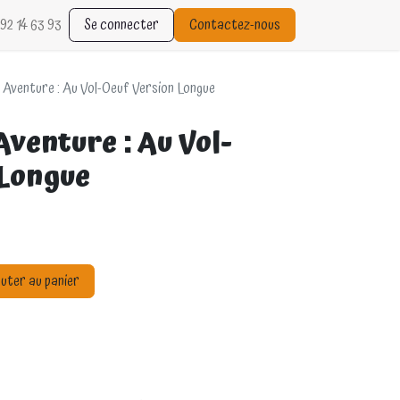
92 14 63 93
Se connecter
Contactez-nous
Aventure : Au Vol-Oeuf Version Longue
venture : Au Vol-
 Longue
uter au panier