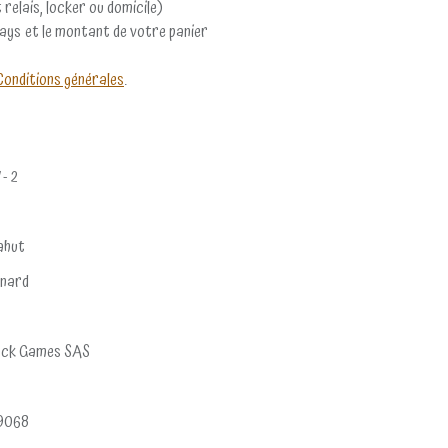
 relais, locker ou domicile)
pays et le montant de votre panier
Conditions générales
.
 - 2
ahut
énard
ock Games SAS
9068