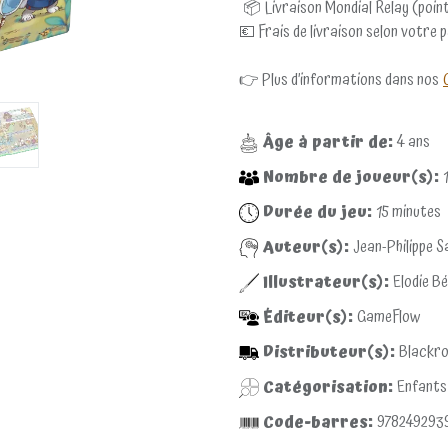
📦 Livraison Mondial Relay (point
💶 Frais de livraison selon votre 
👉 Plus d’informations dans nos
Âge à partir de:
4
ans
Nombre de joueur(s):
1
Durée du jeu:
15
minutes
Auteur(s):
Jean-Philippe S
Illustrateur(s):
Elodie B
Éditeur(s):
GameFlow
Distributeur(s):
Blackr
Catégorisation:
Enfants
Code-barres:
978249293