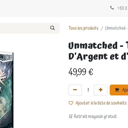
Évènements
Blogs
Contactez-nous
+33 3 
Tous les produits
Unmatched - 
Unmatched - 
D'Argent et d
49,99
€
Ajo
Ajouter à la liste de souhaits
🛒 Retrait magasin gratuit