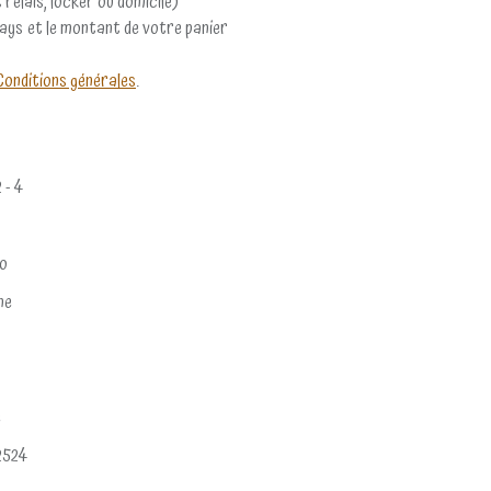
 relais, locker ou domicile)
pays et le montant de votre panier
Conditions générales
.
2 - 4
io
ne
e
2524