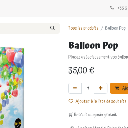
Évènements
Blogs
Contactez-nous
+33 3 
Tous les produits
Balloon Pop
Balloon Pop
Placez astucieusement vos ballons
35,00
€
Ajo
Ajouter à la liste de souhaits
🛒 Retrait magasin gratuit