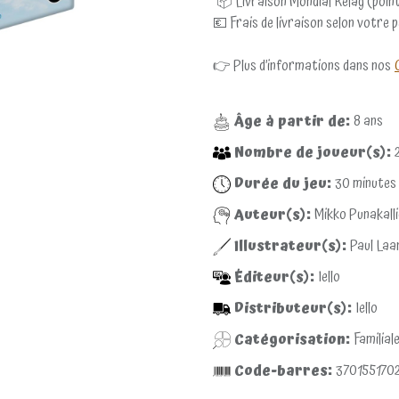
📦 Livraison Mondial Relay (point
💶 Frais de livraison selon votre 
👉 Plus d’informations dans nos
Âge à partir de:
8
ans
Nombre de joueur(s):
Durée du jeu:
30
minutes
Auteur(s):
Mikko Punakall
Illustrateur(s):
Paul Laa
Éditeur(s):
Iello
Distributeur(s):
Iello
Catégorisation:
Familial
Code-barres:
370155170