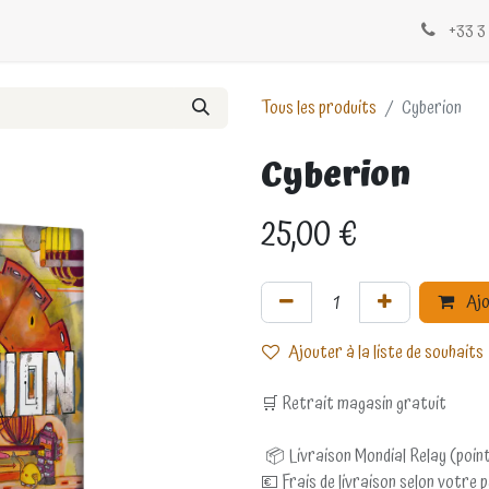
Évènements
Blogs
Contactez-nous
+33 3 
Tous les produits
Cyberion
Cyberion
25,00
€
Ajo
Ajouter à la liste de souhaits
🛒 Retrait magasin gratuit
📦 Livraison Mondial Relay (point
💶 Frais de livraison selon votre 