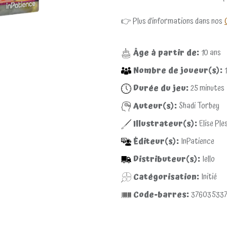
👉 Plus d’informations dans nos
Âge à partir de:
10
ans
Nombre de joueur(s):
1
Durée du jeu:
25
minutes
Auteur(s):
Shadi Torbey
Illustrateur(s):
Elise Ple
Éditeur(s):
InPatience
Distributeur(s):
Iello
Catégorisation:
Initié
Code-barres:
376035337