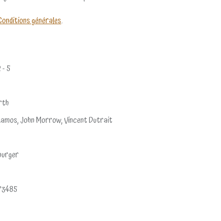
Conditions générales
.
2 - 5
rth
Ramos, John Morrow, Vincent Dutrait
burger
73485