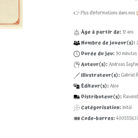
👉 Plus d’informations dans nos
Âge à partir de:
12
ans
Nombre de joueur(s):
Durée du jeu:
90
minutes
Auteur(s):
Andreas Seyfa
Illustrateur(s):
Gabriel 
Éditeur(s):
Alea
Distributeur(s):
Ravens
Catégorisation:
Initié
Code-barres:
40055562