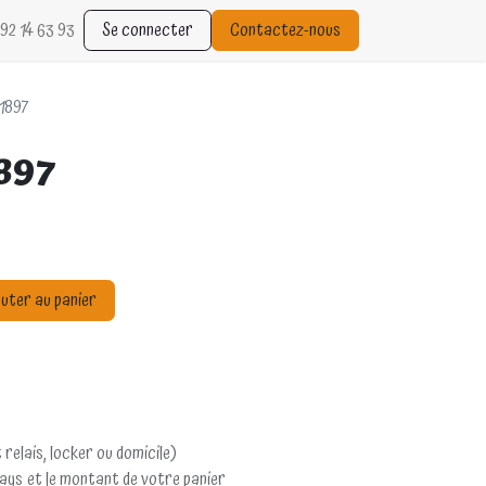
92 14 63 93
Se connecter
Contactez-nous
1897
1897
uter au panier
 relais, locker ou domicile)
pays et le montant de votre panier