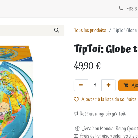
Évènements
Blogs
Contactez-nous
+33 3 
Tous les produits
TipToi: Globe
TipToi: Globe
49,90
€
Ajo
Ajouter à la liste de souhaits
🛒 Retrait magasin gratuit
📦 Livraison Mondial Relay (point
💶 Frais de livraison selon votre 