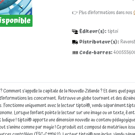
👉 Plus d’informations dans nos
isponible
Éditeur(s):
tiptoi
Distributeur(s):
Ravens
Code-barres:
40055560
? Comment s’appelle la capitale de la Nouvelle-Zélande ? Et dans quel pay
 d’informations les concernant. Retrouve un globe tournant et des dizai
ans. Fonctionne uniquement avec le lecteur tiptoi®, vendu séparément.tip
onome. Lorsque l’enfant pointe le lecteur sur une image ou un texte, il e
 ludique ! tiptoi® apporte une dimension nouvelle au contenu pédagogique d
et tout s’anime comme par magie ! Ce produit est composé de matériaux iss
ources contrôlées (FSC-C111262). Lecteur tiptoi® non inclus. Vendu sép