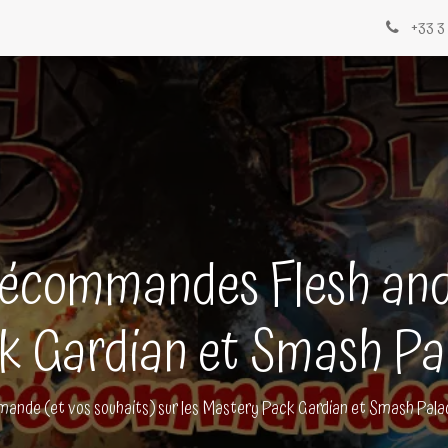
Évènements
Blogs
Contactez-nous
+33 3 
récommandes Flesh and
k Gardian et Smash Pa
ande (et vos souhaits) sur les Mastery Pack Gardian et Smash Pala