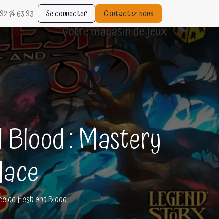
92 14 63 93
Se connecter
Contactez-nous
 Blood : Mastery
lace
ce de Flesh and Blood