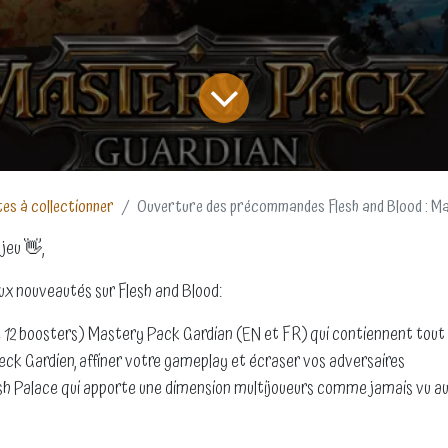
es à collectionner
Ouverture des précommandes Flesh and Blood : Mastery Pack
 jeu 👋,
eux nouveautés sur Flesh and Blood:
e 12 boosters) Mastery Pack Gardian (EN et FR) qui contiennent tout c
eck Gardien, affiner votre gameplay et écraser vos adversaires
h Palace qui apporte une dimension multijoueurs comme jamais vu au