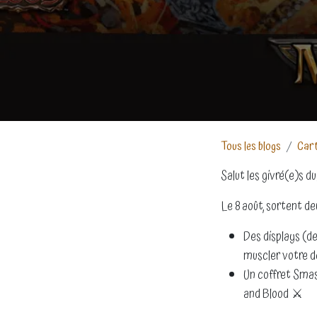
Tous les blogs
Cart
Salut les givré(e)s du
Le 8 août, sortent d
Des displays (d
muscler votre d
Un coffret Smas
and Blood ⚔️