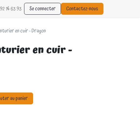
92 14 63 93
Se connecter
Contactez-nous
nturier en cuir - Dragon
turier en cuir -
uter au panier