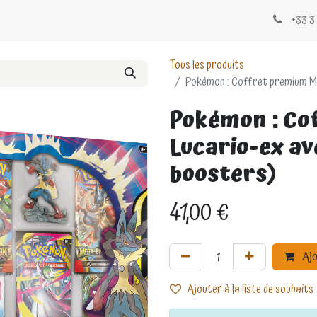
Évènements
Blogs
Contactez-nous
+33 3 
Tous les produits
Pokémon : Coffret premium Mé
Pokémon : Co
Lucario-ex av
boosters)
41,00
€
Ajo
Ajouter à la liste de souhaits