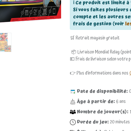
ℹ️ Ce produit est limité à
Si vous faites plusieur
compte et les autres s
frais de gestion (voir
le
🛒 Retrait magasin gratuit
📦 Livraison Mondial Relay (point
💶 Frais de livraison selon votre 
👉 Plus d’informations dans nos
Date de disponibilité:
Âge à partir de:
6
ans
Nombre de joueur(s):
1
Durée du jeu:
20
minutes