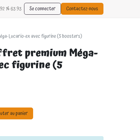
92 14 63 93
Se connecter
Contactez-nous
ga-Lucario-ex avec figurine (5 boosters)
ffret premium Méga-
ec figurine (5
uter au panier