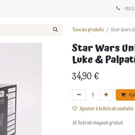
Évènements
Blogs
Contactez-nous
+33 3 
Tous les produits
Star Wars Un
Star Wars Unl
Luke & Palpat
34,90
€
Ajo
Ajouter à la liste de souhaits
🛒 Retrait magasin gratuit