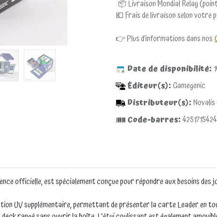
📦 Livraison Mondial Relay (point
💶 Frais de livraison selon votre 
👉 Plus d’informations dans nos
Date de disponibilité:
1
Éditeur(s):
Gamegenic
Distributeur(s):
Novalis
Code-barres:
425171542
ence officielle, est spécialement conçue pour répondre aux besoins des 
ion UV supplémentaire, permettant de présenter la carte Leader en tout
 deck rangé sans ouvrir la boîte. L'étui coulissant est également amovible 