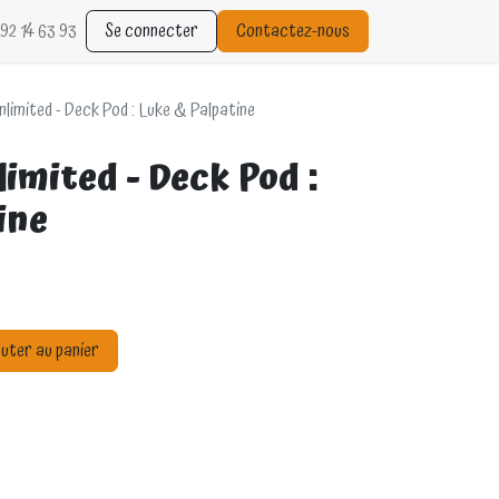
92 14 63 93
Se connecter
Contactez-nous
limited - Deck Pod : Luke & Palpatine
imited - Deck Pod :
ine
uter au panier