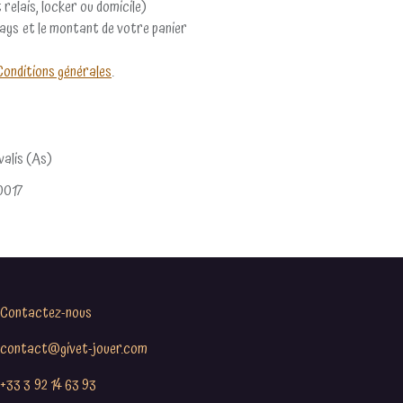
 relais, locker ou domicile)
pays et le montant de votre panier
Conditions générales
.
ovalis (As)
0017
Contactez-nous
contact@givet-jouer.com
+33 3 92 14 63 93