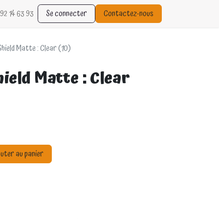
92 14 63 93
Se connecter
Contactez-nous
hield Matte : Clear (10)
ield Matte : Clear
uter au panier