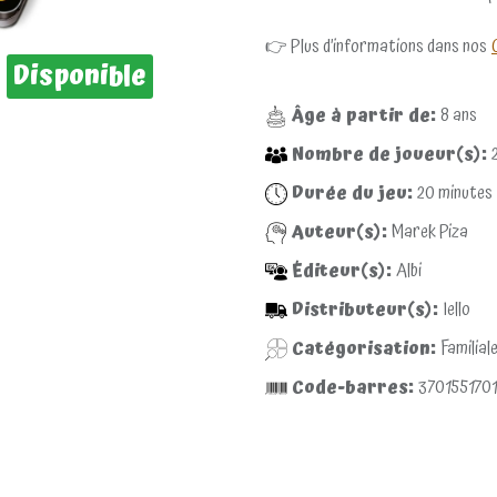
👉 Plus d’informations dans nos
Disponible
Âge à partir de:
8
ans
Nombre de joueur(s):
Durée du jeu:
20
minutes
Auteur(s):
Marek Piza
Éditeur(s):
Albi
Distributeur(s):
Iello
Catégorisation:
Familial
Code-barres:
3701551701