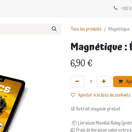
Évènements
Blogs
Contactez-nous
+33 3 
Tous les produits
Magnétique :
Magnétique : 
6,90
€
Ajo
Ajouter à la liste de souhaits
🛒 Retrait magasin gratuit
📦 Livraison Mondial Relay (point
💶 Frais de livraison selon votre 