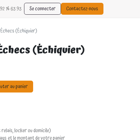
92 14 63 93
Se connecter
Contactez-nous
 Échecs (Échiquier)
Échecs (Échiquier)
uter au panier
 relais, locker ou domicile)
pays et le montant de votre panier