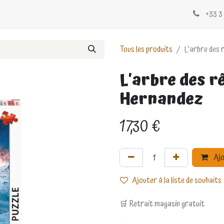
Évènements
Blogs
Contactez-nous
+33 3 
Tous les produits
L'arbre des 
L'arbre des r
Hernandez
17,30
€
Ajo
Ajouter à la liste de souhaits
🛒 Retrait magasin gratuit