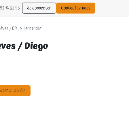
92 14 63 93
Se connecter
Contactez-nous
rêves / Diego Hernandez
êves / Diego
uter au panier