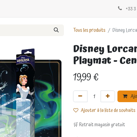
Évènements
Blogs
Contactez-nous
+33 3 
Tous les produits
Disney Lorcan
Disney Lorcan
Playmat - Cen
19,99
€
Ajo
Ajouter à la liste de souhaits
🛒 Retrait magasin gratuit