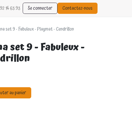
92 14 63 93
Se connecter
Contactez-nous
a set 9 - Fabuleux - Playmat - Cendrillon
a set 9 - Fabuleux -
drillon
uter au panier