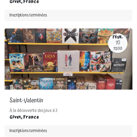
Givet
,
France
Inscriptions terminées
FÉVR.
10
13:00
Saint-Valentin
À la découverte des jeux à 2
Givet
,
France
Inscriptions terminées